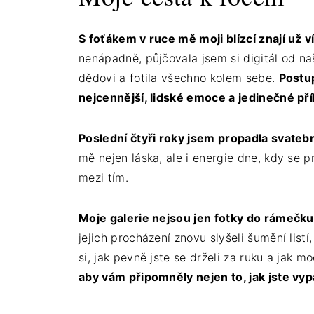
S foťákem v ruce mě moji blízcí znají už ví
nenápadně, půjčovala jsem si digitál od na
dědovi a fotila všechno kolem sebe.
Postu
nejcennější, lidské emoce a jedinečné př
Poslední čtyři roky jsem propadla svateb
mě nejen láska, ale i energie dne, kdy se p
mezi tím.
Moje galerie nejsou jen fotky do rámečku
jejich procházení znovu slyšeli šumění listí,
si, jak pevně jste se drželi za ruku a jak m
aby vám připomněly nejen to, jak jste vypada