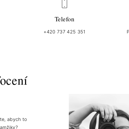
Telefon
+420 737 425 351
P
focení
te, abych to
kamžiky?