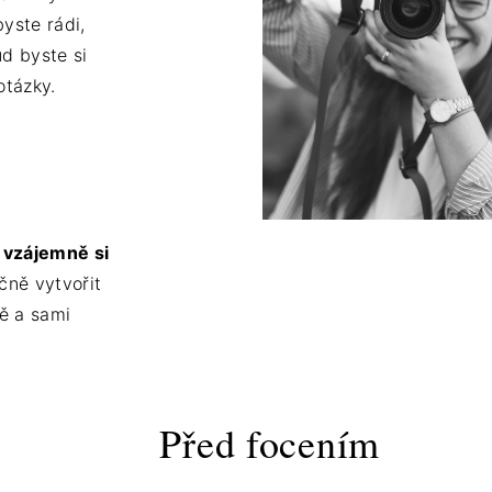
yste rádi,
d byste si
 otázky.
a vzájemně si
ně vytvořit
ně a sami
Před focením