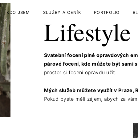
KDO JSEM
SLUŽBY A CENÍK
PORTFOLIO
B
Lifestyle
Svatební focení plné opravdových emoc
párové focení, kde můžete být sami 
prostor si focení opravdu užít.
Mých služeb můžete využít
v Praze, 
Pokud byste měli zájem, abych za vámi p