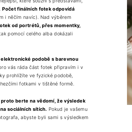
ejlepší, které souzní s představami,
.
Počet finálních fotek odpovídá
ím i něčím navíc). Nad výběrem
 fotek od portrétů, přes momentky,
 tak pomocí celého alba dokázali
v elektronické podobě s barevnou
ro vás ráda část fotek připravím i v
tky prohlížíte ve fyzické podobě,
jhezčími fotkami v tištěné formě.
l, proto berte na vědomí, že výsledek
na sociálních sítích.
Pokud je vašemu
o fotografa, abyste byli sami s výsledkem