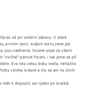
příprav až po večerní zábavu. V době
, prvním tanci, krájení dortu jsme její
ky jsou nádherné, focené snad ze všech
i "cvičné" párové focení, i tak jsme se při
dobře. Eva nás celou dobu vedla, netlačila
fotky vznikly krásné a my se ani na chvíli
 měli k dispozici asi týden po svatbě.