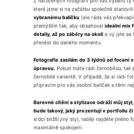
Z nafocených fotografií pro vás vyberu ty n
které jsme si na začátku společně stanovili
vybranému balíčku
(ale ráda vás překvap
přemýšlím tak, aby obsahoval
ideální mix
detaily, až po záběry na okolí
a vy jste se
přenést do daného momentu.
Fotografie zasílám do 3 týdnů od focení 
úpravou.
Pokud máte rádi černobílou, tak p
černobílé variantě. V případě, že si rádi fo
připravím pro vás osobní balíček s těmi ne
Barevné cítění a stylizace odráží můj sty
bude takový, jaký prezentuji v portfoliu či 
srdci bližší jiný styl, raději najděte jinéh
maximálně spokojeni.