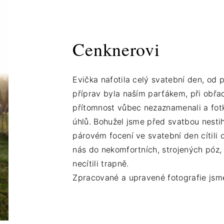
Cenknerovi
Evička nafotila celý svatební den, od 
příprav byla naším parťákem, při obřadu
přítomnost vůbec nezaznamenali a fot
úhlů. Bohužel jsme před svatbou nestihl
párovém focení ve svatební den cítili 
nás do nekomfortních, strojených póz, 
necítili trapně.
Zpracované a upravené fotografie jsme