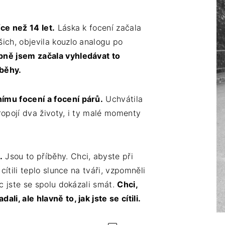
ce než 14 let.
Láska k focení začala
šich, objevila kouzlo analogu po
pně jsem začala vyhledávat to
íběhy.
nímu focení a focení párů.
Uchvátila
ropojí dva životy, i ty malé momenty
.
Jsou to příběhy. Chci, abyste při
 cítili teplo slunce na tváři, vzpomněli
oc jste se spolu dokázali smát.
Chci,
li, ale hlavně to, jak jste se cítili.