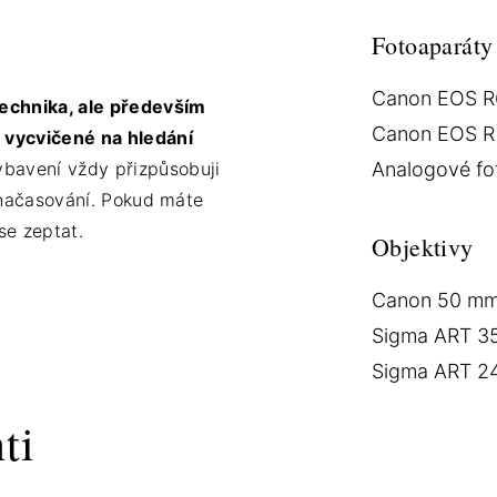
Fotoaparáty
Canon EOS R
technika, ale především
Canon EOS R
i vycvičené na hledání
bavení vždy přizpůsobuji
Analogové fo
i načasování. Pokud máte
se zeptat.
Objektivy
Canon 50 mm 
Sigma ART 35
Sigma ART 24
ti