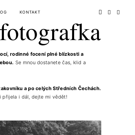
LOG
KONTAKT
 fotografka
í, rodinné focení plné blízkosti a
sebou.
Se mnou dostanete čas, klid a
Rakovníku a po celých Středních Čechách.
řijela i dál, dejte mi vědět!