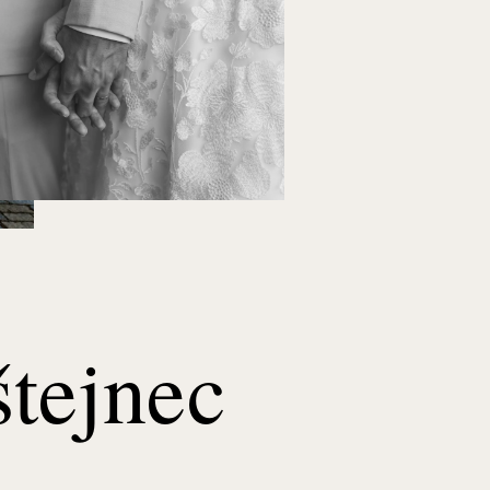
štejnec