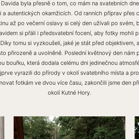
 Davida byla přesně o tom, co mám na svatebních dnech
sti a autentických okamžicích. Od ranních příprav přes c
inu až po večerní oslavy si celý den užívali po svém,
avidem si přáli i předsvatební focení, aby fotky mohli 
Díky tomu si vyzkoušeli, jaké je stát před objektivem, 
sto přirozeně a uvolněně. Poslední květnový den nám p
kou bouřku, která dodala celému dni jedinečnou atmosf
jprve vyrazili do přírody v okolí svatebního místa a pro
novat fotkám ve dvou více času, zakončili jsme den př
okolí Kutné Hory.