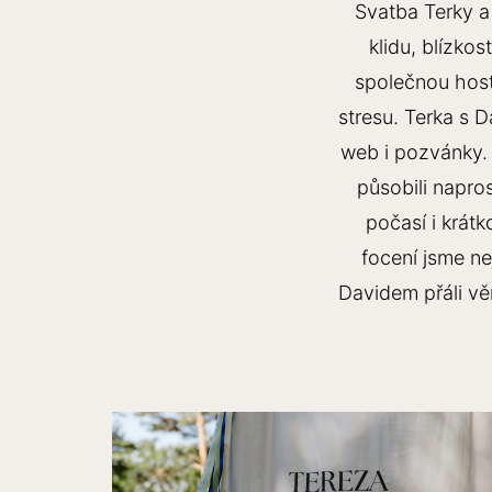
Svatba Terky a
klidu, blízko
společnou host
stresu. Terka s D
web i pozvánky. 
působili napro
počasí i krát
focení jsme ne
Davidem přáli vě