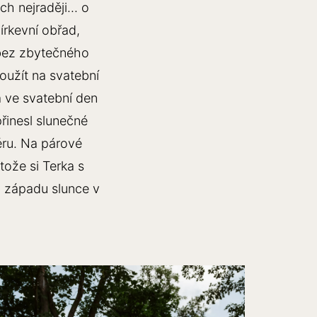
 nejraději... o
írkevní obřad,
 bez zbytečného
použít na svatební
a ve svatební den
řinesl slunečné
éru. Na párové
tože si Terka s
i západu slunce v